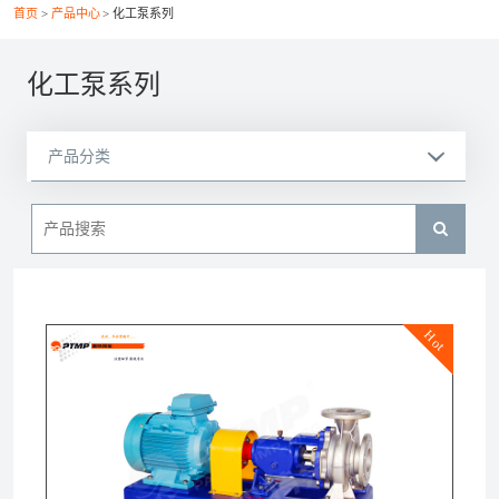
首页
产品中心
化工泵系列
联系我们
化工泵系列
021-56037469
+86-21-56386999
xsy@ptcm.com
Hot
上海市静安区共和新路3088弄（祥腾财富广场）2号
6F