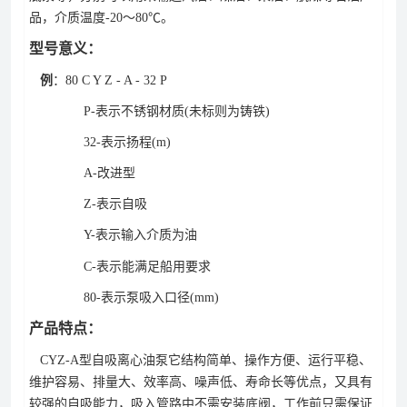
品，介质温度-20～80℃。
型号意义：
例
：80 C Y Z - A - 32 P
P-表示不锈钢材质(未标则为铸铁)
32-表示扬程(m)
A-改进型
Z-表示自吸
Y-表示输入介质为油
C-表示能满足船用要求
80-表示泵吸入口径(mm)
产品特点：
CYZ-A型自吸离心油泵它结构简单、操作方便、运行平稳、
维护容易、排量大、效率高、噪声低、寿命长等优点，又具有
较强的自吸能力，吸入管路中不需安装底阀，工作前只需保证