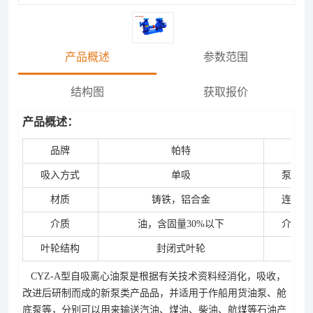
产品概述
参数范围
结构图
获取报价
产品概述：
品牌
帕特
产地
吸入方式
单吸
泵轴位
材质
铸铁，铝合金
连接方
介质
油，含固量30%以下
介质温
叶轮结构
封闭式叶轮
特性
CYZ-A型自吸离心油泵是根据有关技术资料经消化，吸收，
改进后研制而成的新泵类产品品，并适用于作船用货油泵、舱
底泵等，分别可以用来输送汽油、煤油、柴油、航煤等石油产