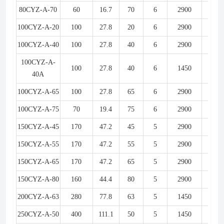
80CYZ-A-70
60
16.7
70
6
2900
22
100CYZ-A-20
100
27.8
20
6
2900
11
100CYZ-A-40
100
27.8
40
6
2900
22
100CYZ-A-
100
27.8
40
6
1450
22
40A
100CYZ-A-65
100
27.8
65
6
2900
30
100CYZ-A-75
70
19.4
75
6
2900
30
150CYZ-A-45
170
47.2
45
5
2900
37
150CYZ-A-55
170
47.2
55
5
2900
45
150CYZ-A-65
170
47.2
65
5
2900
55
150CYZ-A-80
160
44.4
80
5
2900
55
200CYZ-A-63
280
77.8
63
5
1450
90
250CYZ-A-50
400
111.1
50
5
1450
90