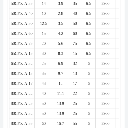
50CYZ-A-35
14
3.9
35
6.5
2900
4
50CYZ-A-40
10
2.8
40
6.5
2900
4
50CYZ-A-50
12.5
3.5
50
6.5
2900
5.5
50CYZ-A-60
15
4.2
60
6.5
2900
7.5
50CYZ-A-75
20
5.6
75
6.5
2900
11
65CYZ-A-15
30
8.3
15
6.5
2900
3
65CYZ-A-32
25
6.9
32
6
2900
5.5
80CYZ-A-13
35
9.7
13
6
2900
3
80CYZ-A-17
43
12
17
6
2900
4
80CYZ-A-22
40
11.1
22
6
2900
5.5
80CYZ-A-25
50
13.9
25
6
2900
7.5
80CYZ-A-32
50
13.9
25
6
2900
7.5
80CYZ-A-55
60
16.7
55
6
2900
18.5