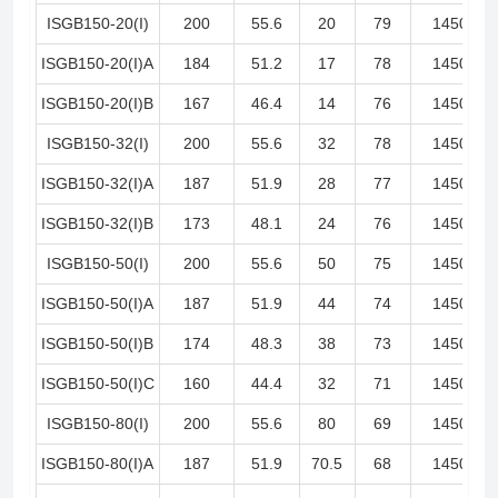
ISGB150-20(I)
200
55.6
20
79
1450
ISGB150-20(I)A
184
51.2
17
78
1450
ISGB150-20(I)B
167
46.4
14
76
1450
ISGB150-32(I)
200
55.6
32
78
1450
ISGB150-32(I)A
187
51.9
28
77
1450
ISGB150-32(I)B
173
48.1
24
76
1450
ISGB150-50(I)
200
55.6
50
75
1450
ISGB150-50(I)A
187
51.9
44
74
1450
ISGB150-50(I)B
174
48.3
38
73
1450
ISGB150-50(I)C
160
44.4
32
71
1450
ISGB150-80(I)
200
55.6
80
69
1450
ISGB150-80(I)A
187
51.9
70.5
68
1450