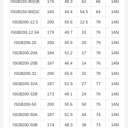
ISGB150-80(I)B
174
48.3
62
66
1450
ISGB150-80(I)C
160
44.4
54.5
64
1450
ISGB200-12.5
200
55.6
12.5
78
1450
ISGB200-12.5A
179
49.7
10
76
1450
ISGB200-20
200
55.6
20
79
1450
ISGB200-20A
184
51.2
17
78
1450
ISGB200-20B
167
46.4
14
76
1450
ISGB200-32
200
55.6
32
78
1450
ISGB200-32A
187
51.9
27
77
1450
ISGB200-32B
173
48.1
24
76
1450
ISGB200-50
200
55.6
50
75
1450
ISGB200-50A
187
51.9
44
74
1450
ISGB200-50B
174
48.3
38
73
1450