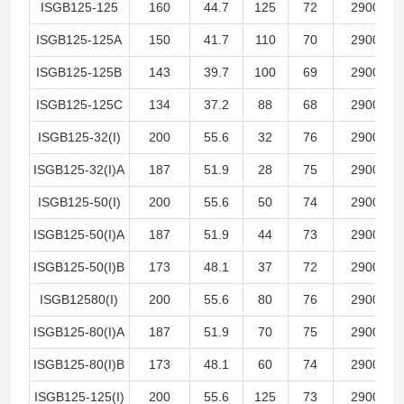
ISGB125-125
160
44.7
125
72
2900
ISGB125-125A
150
41.7
110
70
2900
ISGB125-125B
143
39.7
100
69
2900
ISGB125-125C
134
37.2
88
68
2900
ISGB125-32(I)
200
55.6
32
76
2900
ISGB125-32(I)A
187
51.9
28
75
2900
ISGB125-50(I)
200
55.6
50
74
2900
ISGB125-50(I)A
187
51.9
44
73
2900
ISGB125-50(I)B
173
48.1
37
72
2900
ISGB12580(I)
200
55.6
80
76
2900
ISGB125-80(I)A
187
51.9
70
75
2900
ISGB125-80(I)B
173
48.1
60
74
2900
ISGB125-125(I)
200
55.6
125
73
2900