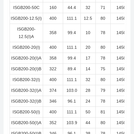
ISGB200-50C
160
44.4
32
71
1450
ISGB200-12.5(I)
400
111.1
12.5
80
1450
ISGB200-
358
99.4
10
78
1450
12.5(I)A
ISGB200-20(I)
400
111.1
20
80
1450
ISGB200-20(I)A
358
99.4
17
78
1450
ISGB200-20(I)B
322
89.4
14
75
1450
ISGB200-32(I)
400
111.1
32
80
1450
ISGB200-32(I)A
374
103.0
28
79
1450
ISGB200-32(I)B
346
96.1
24
78
1450
ISGB200-50(I)
400
111.1
50
81
1450
ISGB200-50(I)A
352
103.9
44
80
1450
ISGB200-50(I)B
346
96.1
38
78
1450