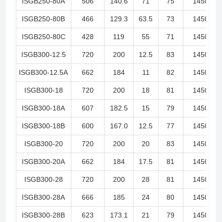
ISGB250-80A
506
140.6
71
75
1450
ISGB250-80B
466
129.3
63.5
73
1450
ISGB250-80C
428
119
55
71
1450
ISGB300-12.5
720
200
12.5
83
1450
ISGB300-12.5A
662
184
11
82
1450
ISGB300-18
720
200
18
81
1450
ISGB300-18A
607
182.5
15
79
1450
ISGB300-18B
600
167.0
12.5
77
1450
ISGB300-20
720
200
20
83
1450
ISGB300-20A
662
184
17.5
81
1450
ISGB300-28
720
200
28
81
1450
ISGB300-28A
666
185
24
80
1450
ISGB300-28B
623
173.1
21
79
1450