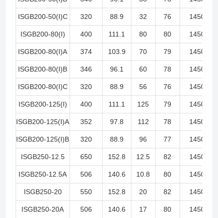
ISGB200-50(I)C
320
88.9
32
76
1450
ISGB200-80(I)
400
111.1
80
80
1450
ISGB200-80(I)A
374
103.9
70
79
1450
ISGB200-80(I)B
346
96.1
60
78
1450
ISGB200-80(I)C
320
88.9
56
76
1450
ISGB200-125(I)
400
111.1
125
79
1450
ISGB200-125(I)A
352
97.8
112
78
1450
ISGB200-125(I)B
320
88.9
96
77
1450
ISGB250-12.5
650
152.8
12.5
82
1450
ISGB250-12.5A
506
140.6
10.8
80
1450
ISGB250-20
550
152.8
20
82
1450
ISGB250-20A
506
140.6
17
80
1450