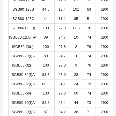
ISGB80-125B
44.5
12.4
101
53
2900
ISGB80-125C
41
11.4
85
51
2900
ISGB80-12.5(I)
100
27.8
12.5
76
2900
ISGB80-12.5(I)A
89
24.7
10
74
2900
ISGB80-20(I)
100
27.8
2
76
2900
ISGB80-20(I)A
89
24.7
16
74
2900
ISGB80-32(I)
100
27.8
3
76
2900
ISGB80-32(I)A
93.5
26.0
28
74
2900
ISGB80-32(I)B
86.6
24.1
24
73
2900
ISGB80-50(I)
100
27.8
50
74
2900
ISGB80-50(I)A
93.5
26.4
44
73
2900
ISGB80-50(I)B
87
24.2
38
71
2900