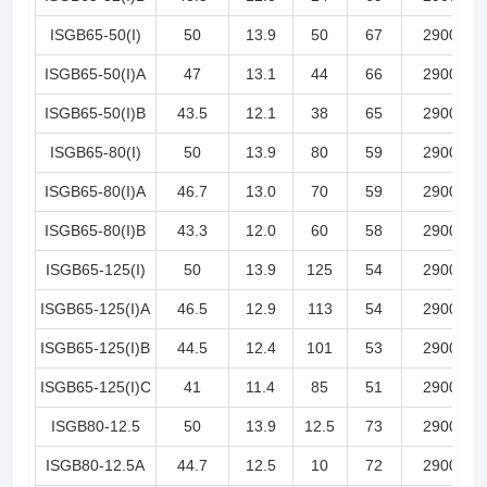
ISGB65-50(I)
50
13.9
50
67
2900
ISGB65-50(I)A
47
13.1
44
66
2900
ISGB65-50(I)B
43.5
12.1
38
65
2900
ISGB65-80(I)
50
13.9
80
59
2900
ISGB65-80(I)A
46.7
13.0
70
59
2900
ISGB65-80(I)B
43.3
12.0
60
58
2900
ISGB65-125(I)
50
13.9
125
54
2900
ISGB65-125(I)A
46.5
12.9
113
54
2900
ISGB65-125(I)B
44.5
12.4
101
53
2900
ISGB65-125(I)C
41
11.4
85
51
2900
ISGB80-12.5
50
13.9
12.5
73
2900
ISGB80-12.5A
44.7
12.5
10
72
2900