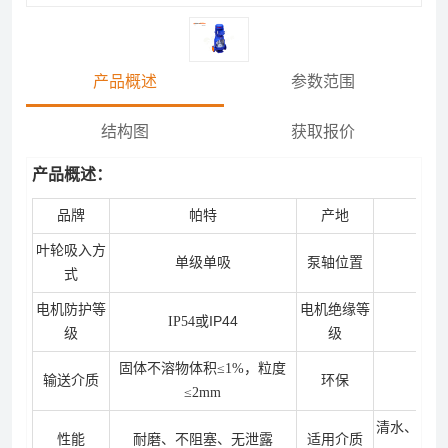
产品概述
参数范围
结构图
获取报价
产品概述：
品牌
帕特
产地
叶轮吸入方
单级单吸
泵轴位置
式
电机防护等
电机绝缘等
或
IP44
IP54
级
级
固体不溶物体积≤1%，粒度
输送介质
环保
≤2mm
清水、热水
性能
耐磨、不阻塞、无泄露
适用介质