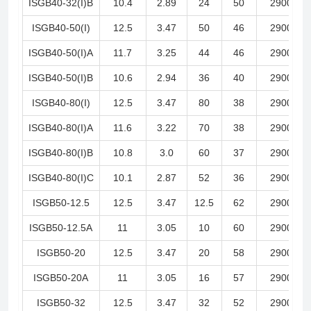
ISGB40-32(I)B
10.4
2.89
24
50
2900
ISGB40-50(I)
12.5
3.47
50
46
2900
ISGB40-50(I)A
11.7
3.25
44
46
2900
ISGB40-50(I)B
10.6
2.94
36
40
2900
ISGB40-80(I)
12.5
3.47
80
38
2900
ISGB40-80(I)A
11.6
3.22
70
38
2900
ISGB40-80(I)B
10.8
3.0
60
37
2900
ISGB40-80(I)C
10.1
2.87
52
36
2900
ISGB50-12.5
12.5
3.47
12.5
62
2900
ISGB50-12.5A
11
3.05
10
60
2900
ISGB50-20
12.5
3.47
20
58
2900
ISGB50-20A
11
3.05
16
57
2900
ISGB50-32
12.5
3.47
32
52
2900