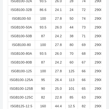
ISGB100-32A
93.5
26.0
28
74
2900
ISGB100-32B
86.6
24.1
24
72
2900
ISGB100-50
100
27.8
50
74
2900
ISGB100-50A
93.5
26.0
44
73
2900
ISGB100-50B
87
24.2
38
71
2900
ISGB100-80
100
27.8
80
69
2900
ISGB100-80A
93.5
26.0
70
68
2900
ISGB100-80B
87
24.2
60
67
2900
ISGB100-125
100
27.8
125
66
2900
ISGB100-125A
95
26.4
113
66
2900
ISGB100-125B
90
25.0
101
65
2900
ISGB100-125C
82
22.8
85
63
2900
ISGB125-12.5
160
44.4
12.5
82
2900