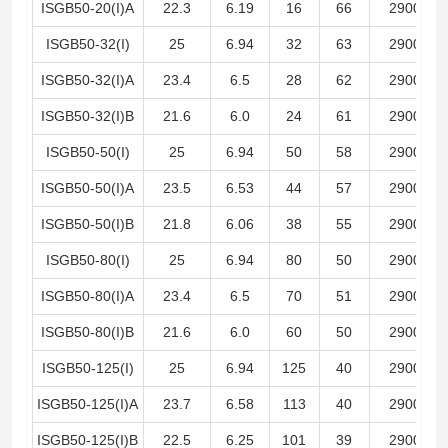
ISGB50-20(I)A
22.3
6.19
16
66
2900
ISGB50-32(I)
25
6.94
32
63
2900
ISGB50-32(I)A
23.4
6.5
28
62
2900
ISGB50-32(I)B
21.6
6.0
24
61
2900
ISGB50-50(I)
25
6.94
50
58
2900
ISGB50-50(I)A
23.5
6.53
44
57
2900
ISGB50-50(I)B
21.8
6.06
38
55
2900
ISGB50-80(I)
25
6.94
80
50
2900
ISGB50-80(I)A
23.4
6.5
70
51
2900
ISGB50-80(I)B
21.6
6.0
60
50
2900
ISGB50-125(I)
25
6.94
125
40
2900
ISGB50-125(I)A
23.7
6.58
113
40
2900
ISGB50-125(I)B
22.5
6.25
101
39
2900