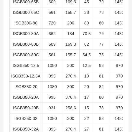
ISGB300-65B
609
169.3
45
79
1450
ISGB300-65C
561
155.7
38
78
1450
ISGB300-80
720
200
80
80
1450
ISGB300-80A
662
184
70.5
79
1450
ISGB300-80B
609
169.3
62
77
1450
ISGB300-80C
561
155.7
54.5
75
1450
ISGB350-12.5
1080
300
12.5
83
970
ISGB350-12.5A
995
276.4
10
81
970
ISGB350-20
1080
300
20
82
970
ISGB350-20A
995
376.4
17
80
970
ISGB350-20B
931
258.6
15
78
970
ISGB350-32
1080
300
32
83
1450
ISGB350-32A
995
276.4
27
81
1450