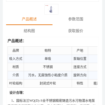
产品概述
参数范围
结构图
获取报价
产品概述：
品牌
帕特
产地
吸入方式
单吸
泵轴位置
材质
不锈钢
连接方式
介质
污水，无腐蚀性小粘度介质
旋转方向
由电
叶轮结构
封闭式叶轮
特性
能通过
设计合理：
1、国标法兰WQ(D)-S全不锈钢精密铸造污水污物潜水电泵