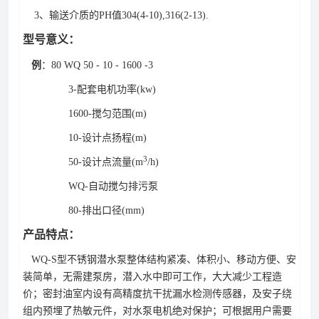
3、输送介质的PH值304(4-10),316(2-13).
型号意义：
例
：80 WQ 50 - 10 - 1600 -3
3-配套电机功率(kw)
1600-搅匀范围(m)
10-设计点扬程(m
)
3
50-设计点流量(m
/h
)
WQ-自动搅匀排污泵
80-排出口径(mm)
产品特点：
WQ-S型不锈钢潜水泵整体结构紧凑、体积小、移动方便、安
装简单，无需建泵房，潜入水中即可工作，大大减少工程造
价；密封油室内设有高精度抗干扰漏水检测传感器，及安子绕
组内预埋了热敏元件，对水泵电机绝对保护；可根据用户需要