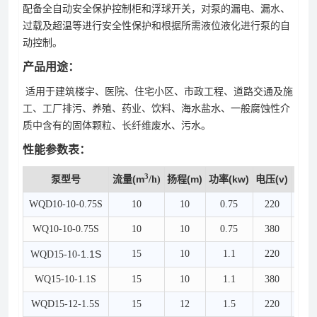
配备全自动安全保护控制柜和浮球开关，对泵的漏电、漏水、
过载及超温等进行安全性保护和根据所需液位液化进行泵的自
动控制。
产品用途：
适用于建筑楼宇、医院、住宅小区、市政工程、道路交通及施
工、工厂排污、养殖、药业、饮料、海水盐水、一般腐蚀性介
质中含有的固体颗粒、长纤维废水、污水。
性能参数表：
3
泵型号
流量(m
扬程(m)
功率(kw)
电压(v)
口径(
/h)
WQD10-10-0.75S
10
10
0.75
220
5
WQ10-10-0.75S
10
10
0.75
380
5
-1.1S
15
10
1.1
220
5
WQD15-10
WQ15-10-1.1S
15
10
1.1
380
5
WQD15-12-1.5S
15
12
1.5
220
5