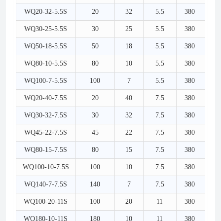
WQ20-32-5.5S
20
32
5.5
380
5
WQ30-25-5.5S
30
25
5.5
380
6
WQ50-18-5.5S
50
18
5.5
380
8
WQ80-10-5.5S
80
10
5.5
380
1
WQ100-7-5.5S
100
7
5.5
380
1
WQ20-40-7.5S
20
40
7.5
380
5
WQ30-32-7.5S
30
32
7.5
380
6
WQ45-22-7.5S
45
22
7.5
380
8
WQ80-15-7.5S
80
15
7.5
380
1
WQ100-10-7.5S
100
10
7.5
380
1
WQ140-7-7.5S
140
7
7.5
380
1
WQ100-20-11S
100
20
11
380
1
WQ180-10-11S
180
10
11
380
1