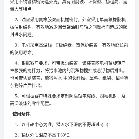
采用不锈钢精密铸造外壳，具有耐腐蚀、环保型、扬程高、流
量大等特点。
2、油室采用氟橡胶双面机械密封，外室采用单面氟橡胶机
械油封结构，有效地减少因骨架油封与轴之间摩擦而造成的密
封进水问题。
3、电机采用高温线，F级绝缘，热保护装置，有效地延长泵
的使用寿命。
4、根据客户要求，可带搅匀装置，该装置随电机轴旋转产
生极强的搅拌力，将污水池内的沉积物搅拌成悬浮物后排出。
也可带切割装置，能将污水 中的长纤维、塑料、纸袋、稻草等
杂物碎片后排出。
5、可根据客户特殊要求定制防腐蚀电缆线、四氟机封，及
高温液体的零件配置。
使用条件：
1、以叶轮中心为准，潜入水下深度不得超过5(m).
2、输送介质温度不高于60℃.