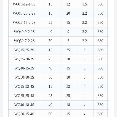
WQ15-12-1.5S
15
12
1.5
380
5
WQ15-20-2.2S
15
20
2.2
380
5
WQ25-15-2.2S
25
15
2.2
380
6
WQ40-9-2.2S
40
9
2.2
380
8
WQ50-7-2.2S
50
7
2.2
380
1
WQ15-25-3S
15
25
3
380
5
WQ25-20-3S
25
20
3
380
6
WQ40-15-3S
40
15
3
380
8
WQ50-10-3S
50
10
3
380
1
WQ15-32-4S
15
32
4
380
5
WQ25-25-4S
25
25
4
380
6
WQ40-18-4S
40
18
4
380
8
WQ50-15-4S
50
15
4
380
1