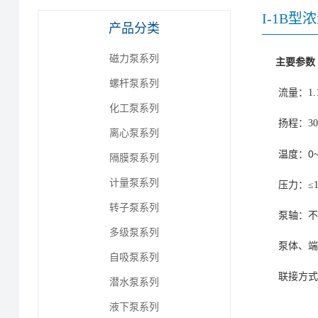
I-1B型
产品分类
磁力泵系列
主要参数
螺杆泵系列
流量：1.1~
化工泵系列
扬程：30~
离心泵系列
温度：0~
隔膜泵系列
计量泵系列
压力：≤1.6
转子泵系列
泵轴：不
多级泵系列
泵体、端
自吸泵系列
联接方式
潜水泵系列
液下泵系列