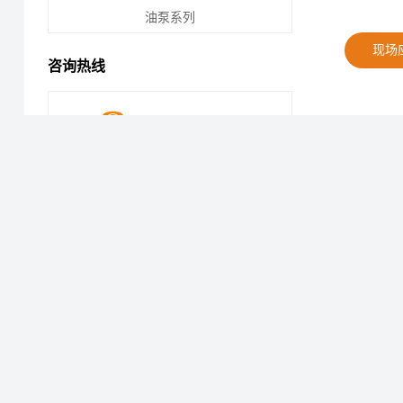
油泵系列
现场
咨询热线
021-56037469
产品
021-56381771
021-56318899
021-56325777