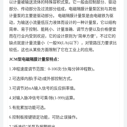
以计量被输送流体的特殊容积式泵。它一般由控制部分、驱动
部分、传动部分及过流部分组成，电磁隔膜计量泵区别与其他
计量泵的主要是驱动部分。 电磁隔膜计量泵是由电磁铁为驱
动，为输送小流量低压力液体而设计的一种计量泵，它以结构
简单、易于控制、能耗小、计量准确、调节方便以及价格便宜
而在行业内受到欢迎，它的设计原则为“简单方便”，不过它的
缺点就是计量流量小（一般90(L/h)以下），对管路压力要求比
较低，这也从某些方面限制了它在工业上的应用。
JCM型电磁隔膜计量泵特点：
1.冲程速度调节范围：0-100次/分(每分钟冲程数)。
2.可选择内部(手动)或外部控制方式。
3.可调节对mA输入信号的反应斜率值。
4.对输入脉冲信号可乘/除(1-999)运算。
5.有批累加功能可选。
6.控制板按键锁定功能，可防止误操作。
7.“低液位”关泵及报警输出。