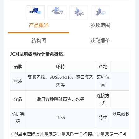
产品概述
参数范围
结构图
获取报价
JCM型电磁隔膜计量泵概述：
品牌
帕特
产地
聚氯乙烯、SUS304/316、聚四氟乙
泵轴位
材质
烯等
置
连接方
介质
适用各种酸碱药液，水等
式
防护等
以电磁铁为驱
IP65
特性
级
JCM型电磁隔膜计量泵是计量泵的一个种类，计量泵是一种可