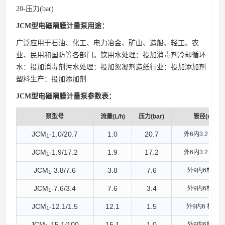
20-压力(bar)
JCM型电磁隔膜计量泵用途：
广泛应用于石油、化工、电力冶金、矿山、造船、轻工、农
业、民用和国防等各部门。饮用水处理：投加消毒剂冷却循环
水：投加消毒剂污水处理：投加絮凝剂造纸行业：投加添加剂
塑料生产：投加添加剂
JCM型电磁隔膜计量泵参数表：
泵型号
流量(L/h)
压力(bar)
管径(mm)
JCM
-1.0/20.7
1.0
20.7
外
6
内
3.2
材质
1
JCM
-1.9/17.2
1.9
17.2
外
6
内
3.2
材质
1
JCM
-3.8/7.6
3.8
7.6
外
9
内
6
材质
P
1
JCM
-7.6/3.4
7.6
3.4
外
9
内
6
材质
P
1
JCM
-12.1/1.5
12.1
1.5
外
9
内
6
材质
P
1
JCM
-15.1/100
15.1
1.0
外
9
内
6
材质
P