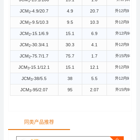
1
JCM
-4.9/20.7
4.9
20.7
外
12
内
9
材质
P
2
JCM
-9.5/10.3
9.5
10.3
外
12
内
9
材质
P
2
JCM
-15.1/6.9
15.1
6.9
外
12
内
9
材质
P
2
JCM
-30.3/4.1
30
.3
4.1
外
12
内
9
材质
P
2
JCM
-75.7/1.7
75.7
1.7
外
15
内
9
材质
P
2
JCM
-15.1/12.1
15.1
12.1
外
12
内
9
材质
P
3
JCM
-38/5.5
38
5.5
外
12
内
9
材质
P
3
JCM
-95/2.07
95
2.07
外
15
内
9
材质
P
3
同类产品推荐