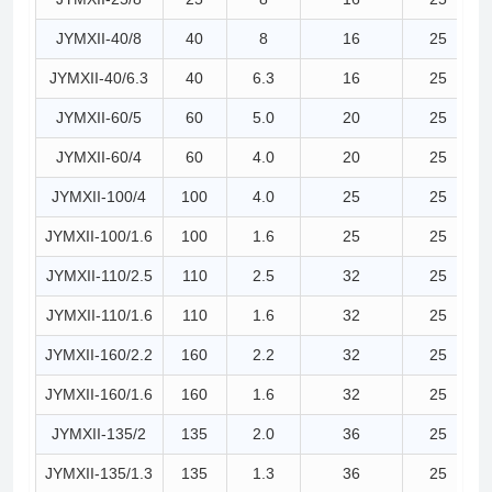
JYMXII-40/8
40
8
16
25
JYMXII-40/6.3
40
6.3
16
25
JYMXII-60/5
60
5.0
20
25
JYMXII-60/4
60
4.0
20
25
JYMXII-100/4
100
4.0
25
25
JYMXII-100/1.6
100
1.6
25
25
JYMXII-110/2.5
110
2.5
32
25
JYMXII-110/1.6
110
1.6
32
25
JYMXII-160/2.2
160
2.2
32
25
JYMXII-160/1.6
160
1.6
32
25
JYMXII-135/2
135
2.0
36
25
JYMXII-135/1.3
135
1.3
36
25