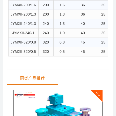
JYMXII-200/1.6
200
1.6
36
25
JYMXII-200/1.3
200
1.3
36
25
JYMXII-240/1.3
240
1.3
40
25
JYMXII-240/1
240
1.0
40
25
JYMXII-320/0.8
320
0.8
45
25
JYMXII-320/0.5
320
0.5
45
25
同类产品推荐
Hot