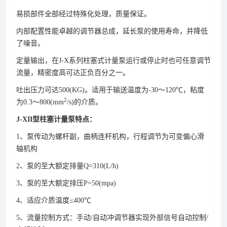
易损部件全部经过特殊化处理，质量保证。
内部配置性能卓越的调节器总成，延长泵的使用寿命，并降低
了噪音。
定量输出，在J-X系列柱塞式计量泵运行或停止时也可任意调节
流量，精密度高可达正负百分之一。
吐出压力可达500(KG)。适用于输送温度为-30～120℃，粘度
2
为0.3～800(mm
/s)的介质。
J-XII型柱塞计量泵特点：
1、泵传动为螺杆副，曲柄连杆机构，行程调节为可变偏心滑
轴机构
2、泵的至大额定排量Q=310(L/h)
3、泵的至大额定排压P=50(mpa)
4、适应介质温度≤400℃
5、流量控制方式：手动/自动冲调节器实现外部信号自动控制/