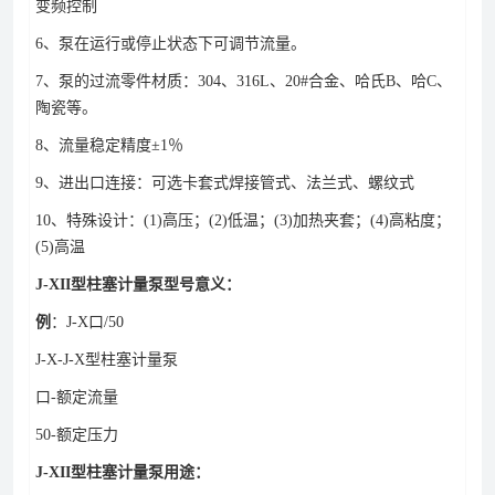
变频控制
6、泵在运行或停止状态下可调节流量。
7、泵的过流零件材质：304、316L、20#合金、哈氏B、哈C、
陶瓷等。
8、流量稳定精度±1％
9、进出口连接：可选卡套式焊接管式、法兰式、螺纹式
10、特殊设计：(1)高压；(2)低温；(3)加热夹套；(4)高粘度；
(5)高温
J-XII型柱塞计量泵型号意义：
例
：J-X口/50
J-X-J-X型柱塞计量泵
口-额定流量
50-额定压力
J-XII型柱塞计量泵用途：