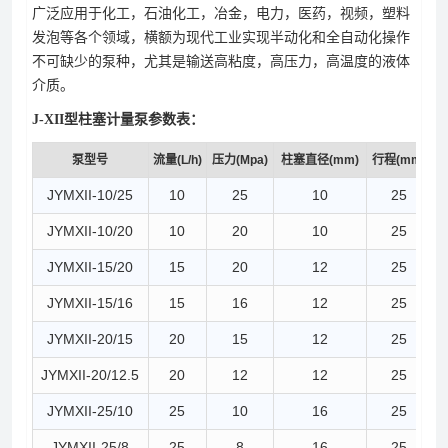
广泛应用于化工，石油化工，冶金，电力，医药，视频，塑料
发泡等各个领域，横额为现代工业实现半动化和全自动化操作
不可缺少的泵种，尤其是输送高粘度，高压力，高温度的液体
介质。
J-XII型柱塞计量泵参数表：
泵型号
流量(L/h)
压力(Mpa)
柱塞直径(mm)
行程(mm)
泵
JYMXII-10/25
10
25
10
25
JYMXII-10/20
10
20
10
25
JYMXII-15/20
15
20
12
25
JYMXII-15/16
15
16
12
25
JYMXII-20/15
20
15
12
25
JYMXII-20/12.5
20
12
12
25
JYMXII-25/10
25
10
16
25
JYMXII-25/8
25
8
16
25