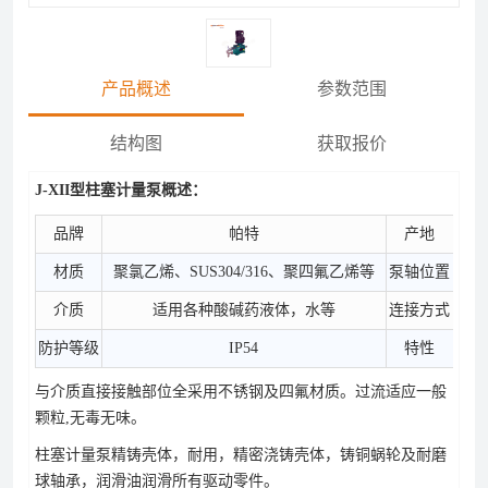
产品概述
参数范围
结构图
获取报价
J-XII型柱塞计量泵概述：
品牌
帕特
产地
材质
聚氯乙烯、SUS304/316、聚四氟乙烯等
泵轴位置
介质
适用各种酸碱药液体，水等
连接方式
防护等级
IP54
特性
排
与介质直接接触部位全采用不锈钢及四氟材质。过流适应一般
颗粒,无毒无味。
柱塞计量泵精铸壳体，耐用，精密浇铸壳体，铸铜蜗轮及耐磨
球轴承，润滑油润滑所有驱动零件。