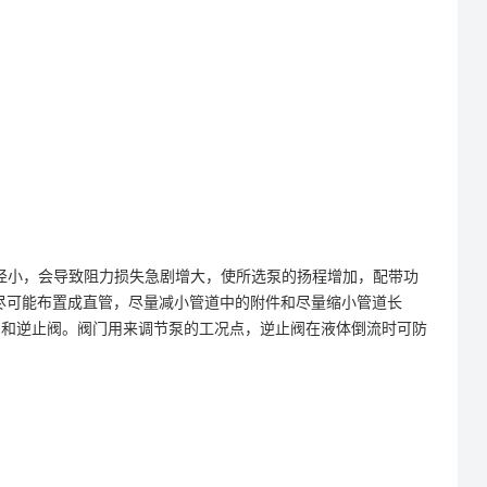
径小，会导致阻力损失急剧增大，使所选泵的扬程增加，配带功
尽可能布置成直管，尽量减小管道中的附件和尽量缩小管道长
）和逆止阀。阀门用来调节泵的工况点，逆止阀在液体倒流时可防