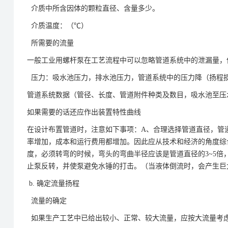
介质中所含因体的颗粒直径、含量多少。
介质温度：（℃）
所需要的流量
一般工业用螺杆泵在工艺流程中可以忽略管道系统中的泄漏量，
压力：吸水池压力，排水池压力，管道系统中的压力降（扬程
管道系统数据（管径、长度、管道附件种类及数目，吸水池至压
如果需要的话还应作出装置特性曲线
在设计布置管道时，注意如下事项：A、合理选择管道直径，管
率增加，成本和运行费用都增加。因此应从技术和经济的角度综
度，必须转弯的时候，弯头的弯曲半径应该是管道直径的3~5倍
止泵反转，并使泵避免水锤的打击。（当液体倒流时，会产生巨
b. 确定流量扬程
流量的确定
如果生产工艺中已给出较小、正常、较大流量，应按大流量考