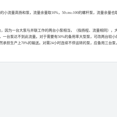
50的小流量高扬和泵，流量余量取10%，50≤ns≤100的螺杆泵，流量余
台，因为一台大泵与并联工作的两台小泵相当，（指扬程、流量相同），
一台泵达不到此流量。对于需要有50%的备用率大型泵，可改两台较小的
承担生产上70%的输送。对需24小时连续不停运转的泵，应备用三台