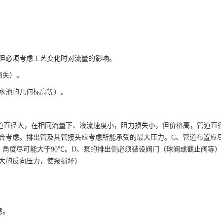
但必须考虑工艺变化时对流量的影响。
损失）。
水池的几何标高等）。
道直径大，在相同流量下、液流速度小，阻力损失小，但价格高，管道直
合考虑。排出管及其管接头应考虑所能承受的最大压力。C、管道布置应
，角度尽可能大于90℃。D、泵的排出侧必须装设阀门（球阀或截止阀等
大的反向压力，使泵损坏）
虑。