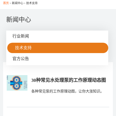
首页
新闻中心
技术支持
联系我们
新闻中心
行业新闻
021-56037469
技术支持
+86-21-56386999
官方公告
xsy@ptcm.com
上海市静安区共和新路3088弄（祥腾财富广场）2号
30种常见水处理泵的工作原理动态图
6F
各种常见泵的工作原理动图，让你大涨知识。