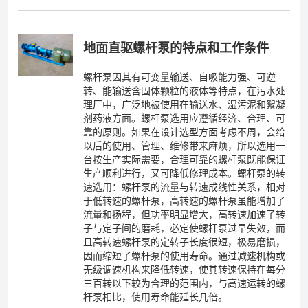
地面直驱螺杆泵的特点和工作条件
螺杆泵因其有可变量输送、自吸能力强、可逆
转、能输送含固体颗粒的液体等特点，在污水处
理厂中，广泛地被使用在输送水、湿污泥和絮凝
剂药液方面。螺杆泵选用应遵循经济、合理、可
靠的原则。如果在设计选型方面考虑不周，会给
以后的使用、管理、维修带来麻烦，所以选用一
台按生产实际需要，合理可靠的螺杆泵既能保证
生产顺利进行，又可降低修理成本。螺杆泵的转
速选用：螺杆泵的流量与转速成线性关系，相对
于低转速的螺杆泵，高转速的螺杆泵虽能增加了
流量和扬程，但功率明显增大，高转速加速了转
子与定子间的磨耗，必定使螺杆泵过早失效，而
且高转速螺杆泵的定转子长度很短，极易磨损，
因而缩短了螺杆泵的使用寿命。通过减速机构或
无级调速机构来降低转速，使其转速保持在每分
三百转以下较为合理的范围内，与高速运转的螺
杆泵相比，使用寿命能延长几倍。