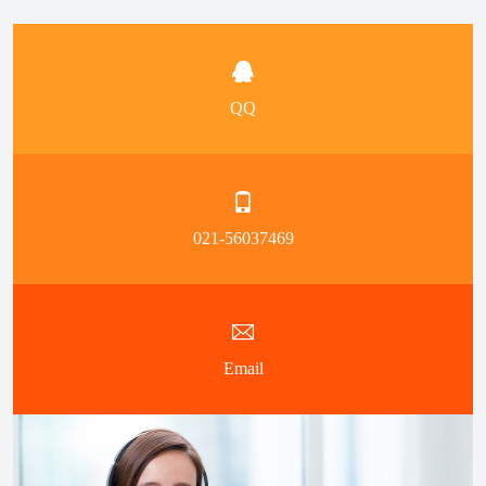
QQ
021-56037469
Email