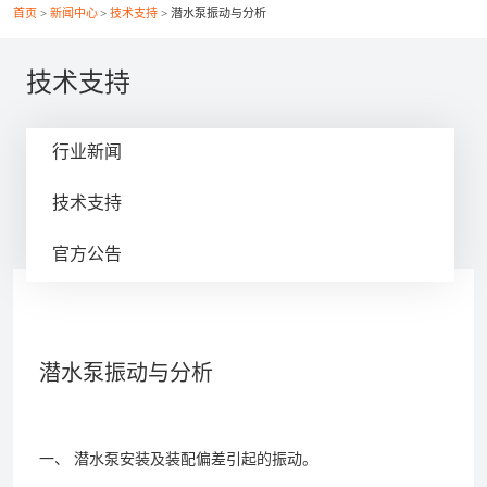
首页
新闻中心
技术支持
潜水泵振动与分析
联系我们
技术支持
行业新闻
021-56037469
技术支持
+86-21-56386999
官方公告
xsy@ptcm.com
上海市静安区共和新路3088弄（祥腾财富广场）2号
6F
潜水泵振动与分析
一、 潜水泵安装及装配偏差引起的振动。