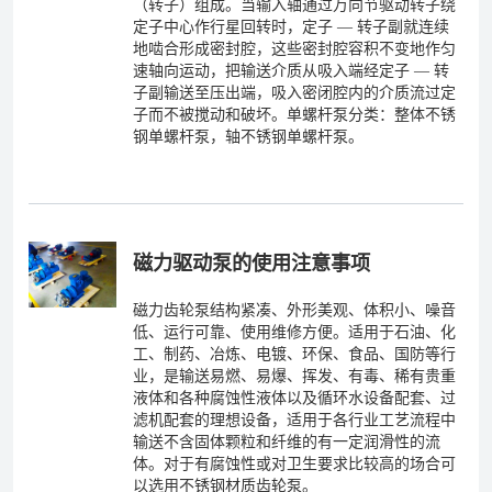
（转子）组成。当输入轴通过万向节驱动转子绕
定子中心作行星回转时，定子 — 转子副就连续
地啮合形成密封腔，这些密封腔容积不变地作匀
速轴向运动，把输送介质从吸入端经定子 — 转
子副输送至压出端，吸入密闭腔内的介质流过定
子而不被搅动和破坏。单螺杆泵分类：整体不锈
钢单螺杆泵，轴不锈钢单螺杆泵。
磁力驱动泵的使用注意事项
磁力齿轮泵结构紧凑、外形美观、体积小、噪音
低、运行可靠、使用维修方便。适用于石油、化
工、制药、冶炼、电镀、环保、食品、国防等行
业，是输送易燃、易爆、挥发、有毒、稀有贵重
液体和各种腐蚀性液体以及循环水设备配套、过
滤机配套的理想设备，适用于各行业工艺流程中
输送不含固体颗粒和纤维的有一定润滑性的流
体。对于有腐蚀性或对卫生要求比较高的场合可
以选用不锈钢材质齿轮泵。