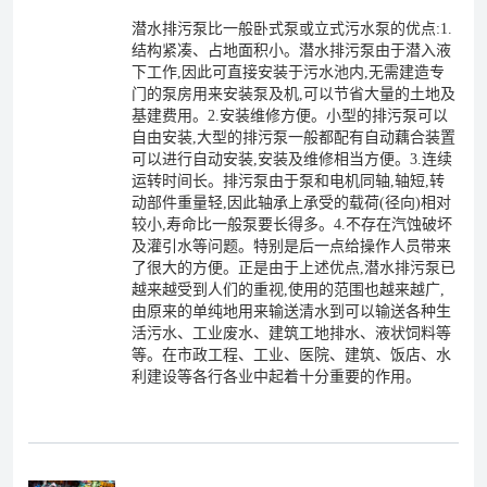
潜水排污泵比一般卧式泵或立式污水泵的优点:1.
结构紧凑、占地面积小。潜水排污泵由于潜入液
下工作,因此可直接安装于污水池内,无需建造专
门的泵房用来安装泵及机,可以节省大量的土地及
基建费用。2.安装维修方便。小型的排污泵可以
自由安装,大型的排污泵一般都配有自动藕合装置
可以进行自动安装,安装及维修相当方便。3.连续
运转时间长。排污泵由于泵和电机同轴,轴短,转
动部件重量轻,因此轴承上承受的载荷(径向)相对
较小,寿命比一般泵要长得多。4.不存在汽蚀破坏
及灌引水等问题。特别是后一点给操作人员带来
了很大的方便。正是由于上述优点,潜水排污泵已
越来越受到人们的重视,使用的范围也越来越广,
由原来的单纯地用来输送清水到可以输送各种生
活污水、工业废水、建筑工地排水、液状饲料等
等。在市政工程、工业、医院、建筑、饭店、水
利建设等各行各业中起着十分重要的作用。