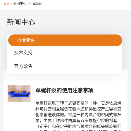
首页
新闻中心
行业新闻
联系我们
新闻中心
行业新闻
技术支持
021-56037469
+86-21-56386999
官方公告
xsy@ptcm.com
上海市静安区共和新路3088弄（祥腾财富广场）2号
单螺杆泵的使用注意事项
6F
单螺杆泵属于转子式容积泵的一种，它是依靠螺
杆与衬套相互啮合在吸入腔和排出腔产生容积变
化来输送液体的。它是一种内啮合的密闭式螺杆
泵，主要工作部件由具有双头螺旋空腔的衬套
（定子）和在定子腔内与其啮合的单头螺旋螺杆