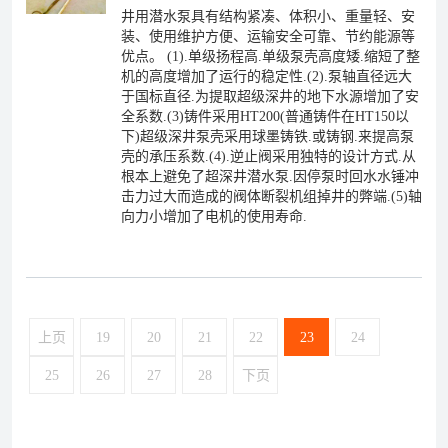
井用潜水泵具有结构紧凑、体积小、重量轻、安
装、使用维护方便、运输安全可靠、节约能源等
优点。 (1).单级扬程高.单级泵壳高度矮.缩短了整
机的高度增加了运行的稳定性.(2).泵轴直径远大
于国标直径.为提取超级深井的地下水源增加了安
全系数.(3)铸件采用HT200(普通铸件在HT150以
下)超级深井泵壳采用球墨铸铁.或铸钢.来提高泵
壳的承压系数.(4).逆止阀采用独特的设计方式.从
根本上避免了超深井潜水泵.因停泵时回水水锤冲
击力过大而造成的阀体断裂机组掉井的弊端.(5)轴
向力小增加了电机的使用寿命.
上页
19
20
21
22
23
24
25
26
27
28
下页