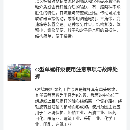
以这种泵对高粘度流体的输送和含有硬质悬浮颗
粒介质或含有纤维介质的输送，有一般泵种不能
胜任的特性。其流量与转速成正比。传动可采用
联轴器直接传动，或采用调速电机，三角带，变
速箱等装置变速。这种泵另件少，结构紧凑，体
积小，维修简便，转子和定子是本泵的易损件，
结构简单，便于装拆。
G型单螺杆泵使用注意事项与故障处
理
G型单螺杆泵的工作原理是螺杆具有单头螺纹，
其任意截面皆为半径为R的圆，截面的中心位于
螺旋线上且与螺杆的轴心线偏离一个偏心距e，绕
轴旋转且沿轴向移动而形成的。使用范围主要应
用于：环境保护、船舶工业、石油工业、医药、
日化、酿造业、建筑工业、采矿工业、化学工
业、印刷、造纸工业。