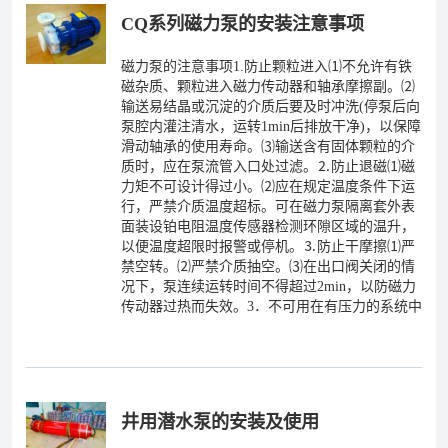
CQ系列磁力泵的安装注意事项
磁力泵的注意事项1.防止颗粒进入⑴不允许有铁
磁杂质、颗粒进入磁力传动器和轴承摩擦副。⑵
输送易结晶或沉淀的介质后要及时冲洗(停泵后向
泵腔内灌注清水，运转1min后排放干净)，以保障
滑动轴承的使用寿命。⑶输送含有固体颗粒的介
质时，应在泵流管入口处过滤。⒉防止退磁⑴磁
力矩不可设计得过小。⑵应在规定温度条件下运
行，严禁介质温度超标。可在磁力泵隔离套外表
面装设铂电阻温度传感器检测环隙区域的温升，
以便温度超限时报警或停机。⒊防止干摩擦⑴严
禁空转。⑵严禁介质抽空。⑶在出口阀关闭的情
况下，泵连续运转时间不得超过2min，以防磁力
传动器过热而失效。3．不可用在有压力的系统中
井用潜水泵的安装及使用