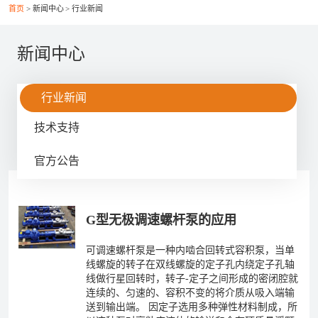
首页
新闻中心
行业新闻
联系我们
新闻中心
行业新闻
技术支持
021-56037469
+86-21-56386999
官方公告
xsy@ptcm.com
上海市静安区共和新路3088弄（祥腾财富广场）2号
G型无极调速螺杆泵的应用
6F
可调速螺杆泵是一种内啮合回转式容积泵，当单
线螺旋的转子在双线螺旋的定子孔内绕定子孔轴
线做行星回转时，转子-定子之间形成的密闭腔就
连续的、匀速的、容积不变的将介质从吸入端输
送到输出端。 因定子选用多种弹性材料制成，所