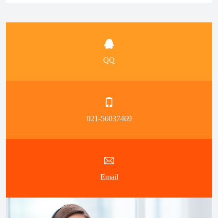
QQ
021-56037469
Email